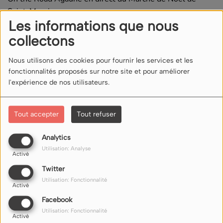
Saint-Maurice.
Les informations que nous
collectons
Commentaires(0)
Nous utilisons des cookies pour fournir les services et les
fonctionnalités proposés sur notre site et pour améliorer
Connectez-vous pour commenter cet article
l'expérience de nos utilisateurs.
SE CONNECTER
Tout accepter
Tout refuser
Analytics
Utilisation: Analyse
Activé
Twitter
Utilisation: Fonctionnalité
Activé
NOUS ÉCOUTER
Facebook
Utilisation: Fonctionnalité
Nos liens d'écoute (flux) sur internet ici
Activé