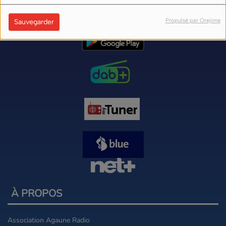
Propulsé par Orejime
Sauvegarder
À PROPOS
Association Agaune Radio