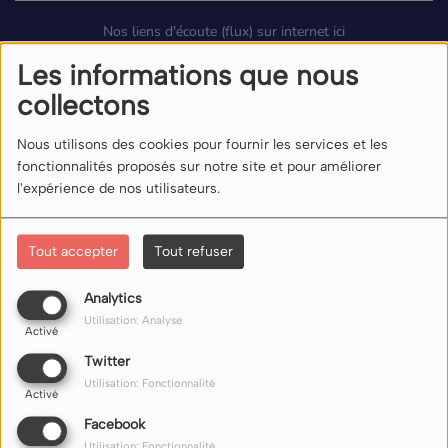
Nos liens d'écoute (flux) sur internet ici
Les informations que nous
collectons
Nous utilisons des cookies pour fournir les services et les
fonctionnalités proposés sur notre site et pour améliorer
l'expérience de nos utilisateurs.
Tout accepter
Tout refuser
Analytics
Utilisation: Analyse
Activé
Twitter
Utilisation: Fonctionnalité
Activé
À PROPOS
Facebook
Utilisation: Fonctionnalité