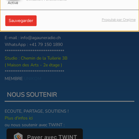
Activé
Association Agaune Radio
Rue Joseph-Hyac. Barman 10
Propulsé par Orejime
Sauvegarder
CH-1890 Saint-Maurice
********************************
E-mail : info@agauneradio.ch
WhatsApp : +41 79 150 1890
********************************
Studio : Chemin de la Tuilerie 3B
( Maison des Arts - 2e étage )
********************************
MEMBRE
UNIKOM
NOUS SOUTENIR
ECOUTE, PARTAGE, SOUTIENS !
Plus d'infos ici
ou nous soutenir avec TWINT :