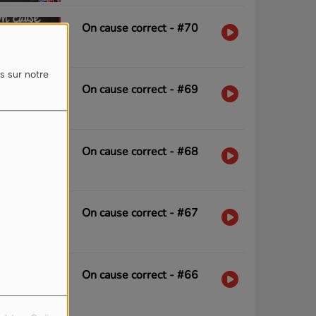
On cause correct - #70
s sur notre
On cause correct - #69
On cause correct - #68
On cause correct - #67
On cause correct - #66