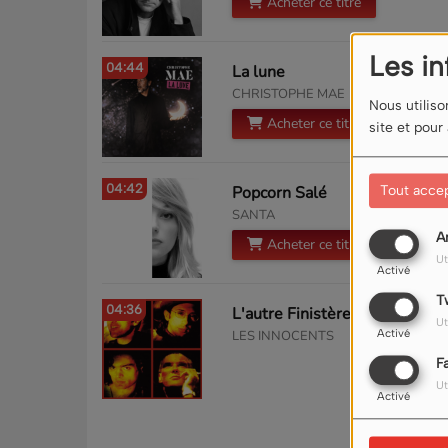
Acheter ce titre
Les i
04:44
La lune
CHRISTOPHE MAE
Nous utiliso
Acheter ce titre
site et pour
04:42
Popcorn Salé
Tout acce
SANTA
A
Acheter ce titre
Ut
Activé
T
04:36
L'autre Finistère
Ut
Activé
LES INNOCENTS
F
Ut
Activé