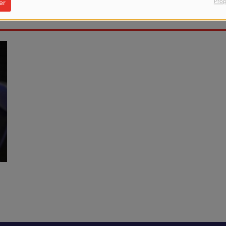
Prop
er