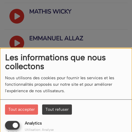
MATHIS WICKY
EMMANUEL ALLAZ
Les informations que nous
ISALINE CHABBEY
collectons
Nous utilisons des cookies pour fournir les services et les
fonctionnalités proposés sur notre site et pour améliorer
IAN DARGAUD
l'expérience de nos utilisateurs.
Tout accepter
Tout refuser
CLOTILDE RAYMOND
Analytics
Utilisation: Analyse