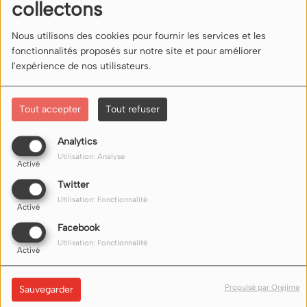
collectons
Connectez-vous pour commenter cet article
Nous utilisons des cookies pour fournir les services et les
SE CONNECTER
fonctionnalités proposés sur notre site et pour améliorer
l'expérience de nos utilisateurs.
Tout accepter
Tout refuser
Analytics
Utilisation: Analyse
NOUS ÉCOUTER
Activé
Twitter
Utilisation: Fonctionnalité
Nos liens d'écoute (flux) sur internet ici
Activé
Facebook
Utilisation: Fonctionnalité
Activé
Propulsé par Orejime
Sauvegarder