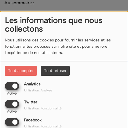
Au sommaire :
les expressions félines
Les informations que nous
payer en monnaie de singe
collectons
Commentaires(0)
Nous utilisons des cookies pour fournir les services et les
fonctionnalités proposés sur notre site et pour améliorer
l'expérience de nos utilisateurs.
Connectez-vous pour commenter cet article
SE CONNECTER
Tout accepter
Tout refuser
Analytics
Utilisation: Analyse
Activé
Twitter
Utilisation: Fonctionnalité
Activé
NOUS ÉCOUTER
Facebook
Utilisation: Fonctionnalité