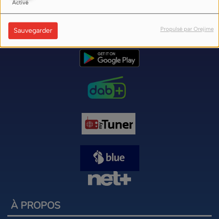
Activé
Nos liens d'écoute (flux) sur internet ici
Propulsé par Orejime
Sauvegarder
À PROPOS