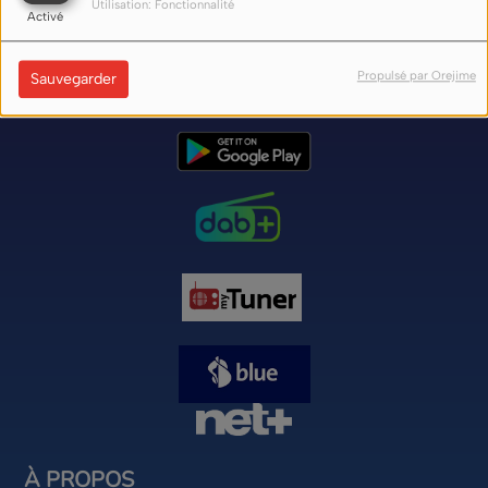
Utilisation: Fonctionnalité
Activé
Nos liens d'écoute (flux) sur internet ici
Propulsé par Orejime
Sauvegarder
À PROPOS