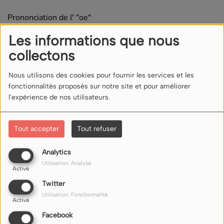
Prononciation de l' "oe"
Les informations que nous
Pourquoi le "c" de "coelacanthe" se prononce [s]?
collectons
Commentaires(0)
Nous utilisons des cookies pour fournir les services et les
fonctionnalités proposés sur notre site et pour améliorer
l'expérience de nos utilisateurs.
Connectez-vous pour commenter cet article
Tout accepter
Tout refuser
SE CONNECTER
Analytics
Utilisation: Analyse
Activé
Twitter
Utilisation: Fonctionnalité
Activé
Facebook
NOUS ÉCOUTER