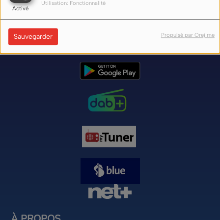
Utilisation: Fonctionnalité
Activé
Nos liens d'écoute (flux) sur internet ici
Propulsé par Orejime
Sauvegarder
À PROPOS