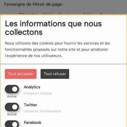
l'enseigne de Miroir de page :
« Cézembre »
d’Hélène Gestern, aux Editions Grasset
« Une époque en or »
, de Titiou Lecoq, aux Éditions
Les informations que nous
l’Iconoclaste
collectons
Commentaires(0)
Nous utilisons des cookies pour fournir les services et les
fonctionnalités proposés sur notre site et pour améliorer
l'expérience de nos utilisateurs.
Connectez-vous pour commenter cet article
Tout accepter
Tout refuser
SE CONNECTER
Analytics
Utilisation: Analyse
Activé
Twitter
Utilisation: Fonctionnalité
Activé
Facebook
NOUS ÉCOUTER