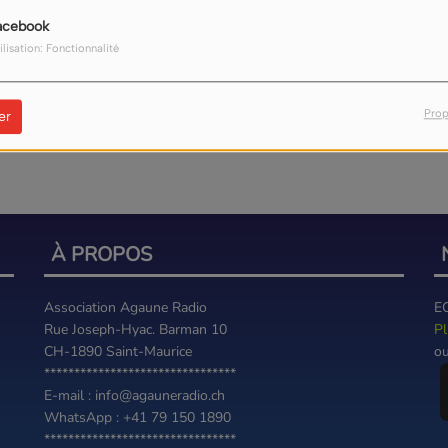
acebook
ilisation: Fonctionnalité
Prop
er
À PROPOS
Association Agaune Radio
E
Rue Joseph-Hyac. Barman 10
Pl
CH-1890 Saint-Maurice
ou
********************************
E-mail : info@agauneradio.ch
WhatsApp : +41 79 150 1890
********************************