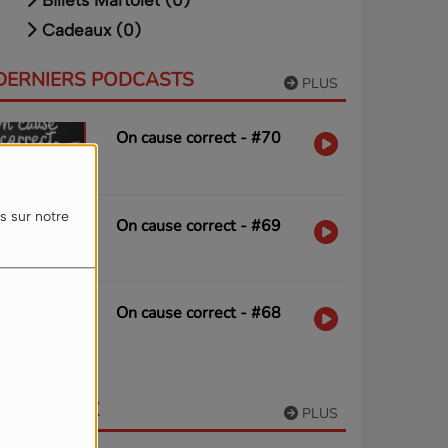
Billets Martolet (0)
Cadeaux (0)
DERNIERS PODCASTS
PLUS
On cause correct - #70
s sur notre
On cause correct - #69
On cause correct - #68
PARTICIPEZ
PLUS