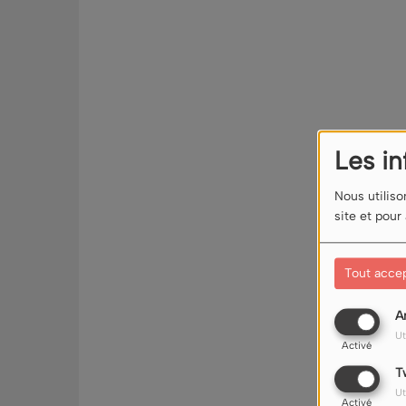
Les i
Nous utiliso
site et pour
Tout acce
A
Ut
Activé
T
Ut
Activé