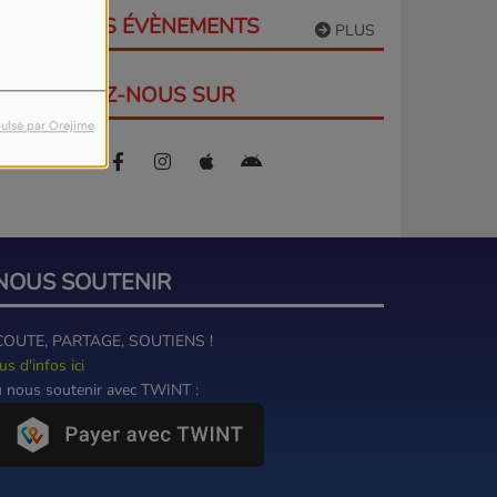
PROCHAINS ÉVÈNEMENTS
PLUS
RETROUVEZ-NOUS SUR
ulsé par Orejime
NOUS SOUTENIR
COUTE, PARTAGE, SOUTIENS !
us d'infos ici
 nous soutenir avec TWINT :